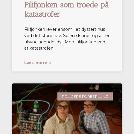
Filifjonken som troede på
katastrofer
Filifjonken lever ensom i et dystert hus
ved det store hav. Solen skinner og alt er
tilsyneladende idyl. Men Filifjonken ved,
at katastrofen…
Læs mere »
TIDLIGERE FORESTILLING