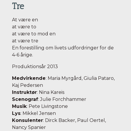
Tre
At være en
at være to
at være to mod en
at være tre
En forestilling om livets udfordringer for de
4-6 årige.
Produktionsår 2013
Medvirkende
: Maria Myrgård, Giulia Pataro,
Kaj Pedersen
Instruktør
: Nina Kareis
Scenograf
: Julie Forchhammer
Musik
: Pete Livingstone
Lys
: Mikkel Jensen
Konsulenter
: Dirck Backer, Paul Oertel,
Nancy Spanier