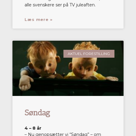
alle svenskere ser på TV juleaften.
Læs mere »
AKTUEL FORESTILLING
Søndag
4 – 8 år
– Nu genopsætter vi “Søndag” – om