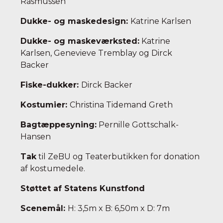
Rasmussen
Dukke- og maskedesign:
Katrine Karlsen
Dukke- og maskeværksted:
Katrine
Karlsen, Genevieve Tremblay og Dirck
Backer
Fiske-dukker:
Dirck Backer
Kostumier:
Christina Tidemand Greth
Bagtæppesyning:
Pernille Gottschalk-
Hansen
Tak
til ZeBU og Teaterbutikken for donation
af kostumedele.
Støttet af Statens Kunstfond
Scenemål:
H: 3,5m x B: 6,50m x D: 7m