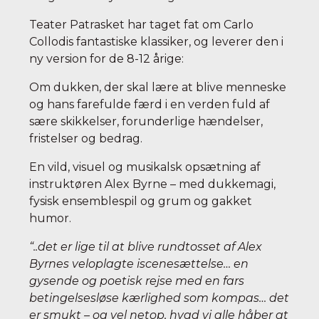
Teater Patrasket har taget fat om Carlo
Collodis fantastiske klassiker, og leverer den i
ny version for de 8-12 årige:
Om dukken, der skal lære at blive menneske
og hans farefulde færd i en verden fuld af
sære skikkelser, forunderlige hændelser,
fristelser og bedrag.
En vild, visuel og musikalsk opsætning af
instruktøren Alex Byrne – med dukkemagi,
fysisk ensemblespil og grum og gakket
humor.
“..det er lige til at blive rundtosset af Alex
Byrnes veloplagte iscenesættelse… en
gysende og poetisk rejse med en fars
betingelsesløse kærlighed som kompas… det
er smukt – og vel netop, hvad vi alle håber at