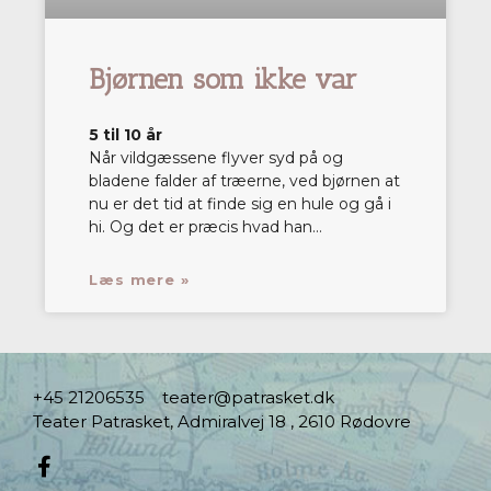
Bjørnen som ikke var
5 til 10 år
Når vildgæssene flyver syd på og
bladene falder af træerne, ved bjørnen at
nu er det tid at finde sig en hule og gå i
hi. Og det er præcis hvad han…
Læs mere »
+45 21206535
teater@patrasket.dk
Teater Patrasket, Admiralvej 18 , 2610 Rødovre