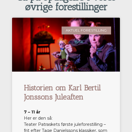
øvrige forestillinger
AKTUEL FORESTILLING
Historien om Karl Bertil
Jonssons Juleaften
7 – 11 år
Her er den så:
Teater Patraskets første juleforestilling –
frit efter Tage Danielssons klassiker, som